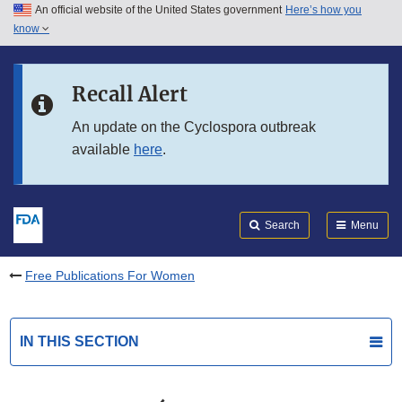
An official website of the United States government
Here’s how you
Skip to main content
know
Search
Submit
FDA
Skip to FDA Search
Recall Alert
Skip to in this section menu
An update on the Cyclospora outbreak
available
here
.
Skip to footer links
Search
Menu
Free Publications For Women
IN THIS SECTION