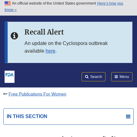
An official website of the United States government
Here’s how you
Skip to main content
know
Search
Submit
FDA
Skip to FDA Search
Recall Alert
Skip to in this section menu
An update on the Cyclospora outbreak
available
here
.
Skip to footer links
Search
Menu
Free Publications For Women
IN THIS SECTION