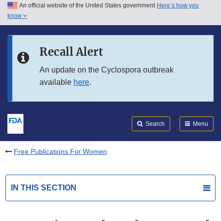
An official website of the United States government
Here’s how you
Skip to main content
know
Search
Submit
FDA
Skip to FDA Search
Recall Alert
Skip to in this section menu
An update on the Cyclospora outbreak
available
here
.
Skip to footer links
Search
Menu
Free Publications For Women
IN THIS SECTION