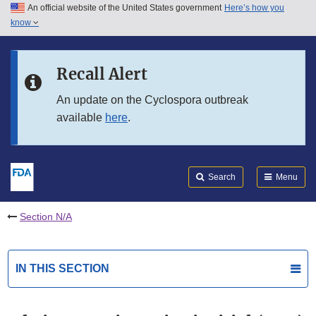
An official website of the United States government
Here’s how you
Skip to main content
know
Search
Submit
FDA
Skip to FDA Search
Recall Alert
Skip to in this section menu
An update on the Cyclospora outbreak
available
here
.
Skip to footer links
Search
Menu
Section N/A
IN THIS SECTION