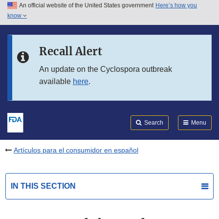
An official website of the United States government
Here’s how you
Skip to main content
know
Search
Submit
FDA
Skip to FDA Search
Recall Alert
Skip to in this section menu
An update on the Cyclospora outbreak
available
here
.
Skip to footer links
Search
Menu
Artículos para el consumidor en español
IN THIS SECTION