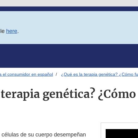
ble
here
.
ra el consumidor en español
¿Qué es la terapia genética? ¿Cómo f
a terapia genética? ¿Cómo
s células de su cuerpo desempeñan