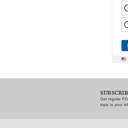
SUBSCRI
Get regular FD
topic to your in