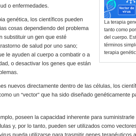
lud o enfermedades.
ia genética, los científicos pueden
La terapia gen
rias cosas dependiendo del problema
tanto como por
n substituir un gen que esté
del cuerpo. Est
términos simpl
rastorno de salud por uno sano;
terapia genéti
e le ayuden al cuerpo a combatir o a
edad, o desactivar los genes que están
blemas.
es nuevos directamente dentro de las células, los científ
omo un “vector” que ha sido diseñado genéticamente pa
emplo, poseen la capacidad inherente para suministrarle 
lulas y, por lo tanto, pueden ser utilizados como vector
irus pueda utilizarse para trasmitir genes terapéuticos a