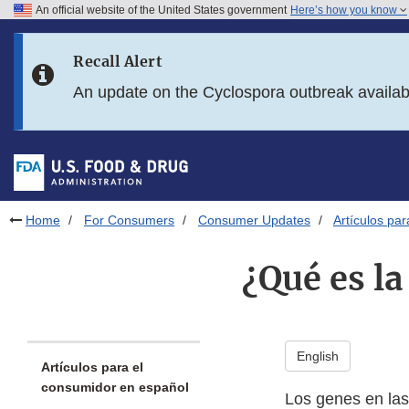
An official website of the United States government
Here’s how you know
Skip to main content
Recall Alert
Skip to FDA Search
An update on the Cyclospora outbreak availa
Skip to in this section menu
Skip to footer links
Home
For Consumers
Consumer Updates
Artículos pa
¿Qué es l
English
Artículos para el
consumidor en español
Los genes en la