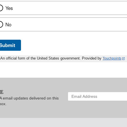
Yes
No
Submit
An official form of the United States government. Provided by
Touchpoints
BE
Enter
A email updates delivered on this
your
box.
email
address
to
subscribe: