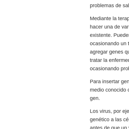
problemas de sa
Mediante la terap
hacer una de va
existente. Puede
ocasionando un t
agregar genes qu
tratar la enferm
ocasionando pro
Para insertar gen
medio conocido c
gen.
Los virus, por ej
genético a las cé
antes de que un v