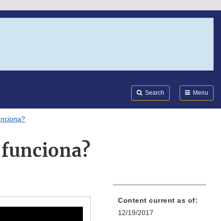
Search
Submi
FDA
Search
Menu
unciona?
 funciona?
Content current as of:
12/19/2017