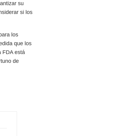
antizar su
siderar si los
para los
edida que los
la FDA está
rtuno de