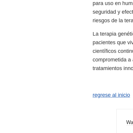
para uso en huma
seguridad y efec
riesgos de la ter
La terapia genét
pacientes que vi
científicos cont
comprometida a a
tratamientos inn
regrese al inicio
Wa