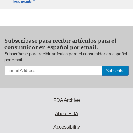
Touchpoints
Subscríbase para recibir artículos para el
consumidor en español por email.
Subscríbase para recibir artículos para el consumidor en español
por email.
Enter
your
email
address
to
subscribe:
FDA Archive
About FDA
Accessibility