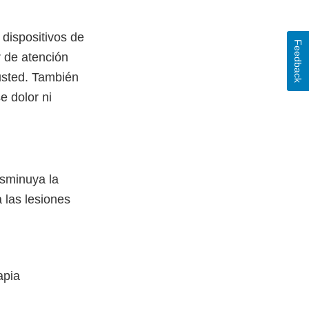
dispositivos de
Feedback
r de atención
usted. También
e dolor ni
isminuya la
 las lesiones
apia