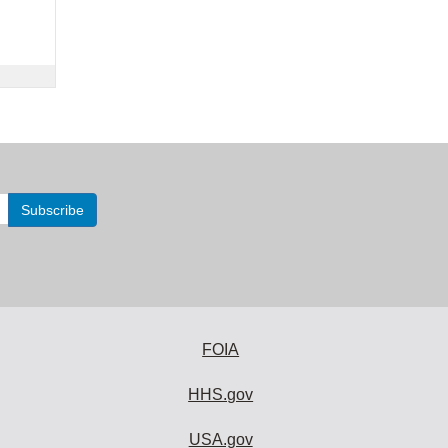
FOIA
HHS.gov
USA.gov