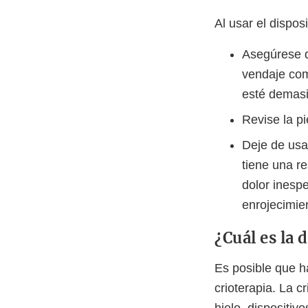
Al usar el disposi
Asegúrese d
vendaje com
esté demasi
Revise la p
Deje de usa
tiene una r
dolor inesp
enrojecimien
¿Cuál es la 
Es posible que h
crioterapia. La c
hielo, dispositiv