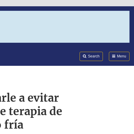
Search
Submi
FDA
Search
Menu
le a evitar
e terapia de
 fría