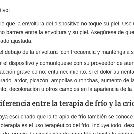
tivo:
e que la envoltura del dispositivo no toque su piel. Use
o barrera entre la envoltura y su piel. Asegúrese de que
ado ajustada.
iel debajo de la envoltura con frecuencia y manténgala 
r el dispositivo y comuníquese con su proveedor de ate
eacción grave como: entumecimiento, si el dolor aumenta
erado, ardor, picazón, ampollas o ronchas, aumento de l
to, decoloración u otros cambios en la apariencia de la p
diferencia entre la terapia de frío y la cr
aya escuchado que la terapia de frío también se conoc
rioterapia es el uso terapéutico del frío. Incluye todo, de
os de terapia de circulación de agua fría y hasta la criote