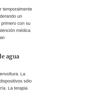
iar temporalmente
siderando un
e primero con su
 atención médica
zan
de agua
envoltura. La
dispositivos sólo
ría. La terapia