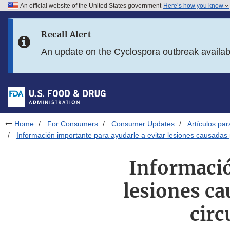
An official website of the United States government
Here’s how you know
Skip to main content
Recall Alert
Skip to FDA Search
An update on the Cyclospora outbreak availa
Skip to in this section menu
Skip to footer links
Home
For Consumers
Consumer Updates
Artículos pa
Información importante para ayudarle a evitar lesiones causadas po
Informació
lesiones ca
circ