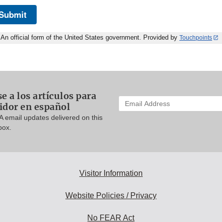
Submit
An official form of the United States government. Provided by
Touchpoints
e a los artículos para
Enter
idor en español
your
A email updates delivered on this
email
box.
address
to
subscribe:
Visitor Information
Website Policies / Privacy
No FEAR Act