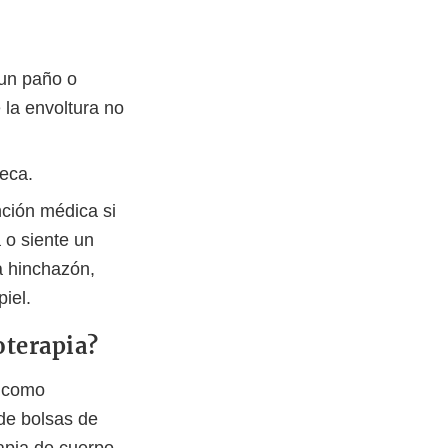
 un paño o
 la envoltura no
seca.
nción médica si
 o siente un
a hinchazón,
iel.
ioterapia?
e como
sde bolsas de
rapia de cuerpo