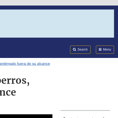
Search
Submi
FDA
Search
Menu
 manténgalo fuera de su alcance
perros,
ance