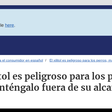
ble
here
.
ra el consumidor en español
El xilitol es peligroso para los perros,
itol es peligroso para los 
téngalo fuera de su alc