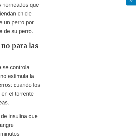
os horneados que
iendan chicle
de un perro por
e de su perro.
 no para las
e se controla
 no estimula la
erros: cuando los
en el torrente
eas.
 de insulina que
sangre
 minutos