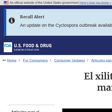
An official website of the United States government
Here’s how you know
Skip to main content
Recall Alert
Skip to FDA Search
An update on the Cyclospora outbreak availa
Skip to in this section menu
Skip to footer links
Home
For Consumers
Consumer Updates
Artículos pa
El xil
man
Artículos para el