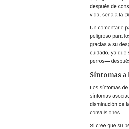
después de consum
vida, señala la D
Un comentario par
peligroso para l
gracias a su des
cuidado, ya que 
perros— después 
Síntomas a 
Los síntomas de l
síntomas asociad
disminución de l
convulsiones.
Si cree que su pe