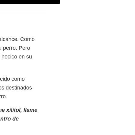
 alcance. Como
 perro. Pero
l hocico en su
nocido como
tos destinados
ro.
 xilitol, llame
entro de