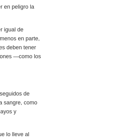
r en peligro la
r igual de
l menos en parte,
nes deben tener
siones —como los
, seguidos de
la sangre, como
mayos y
e lo lleve al