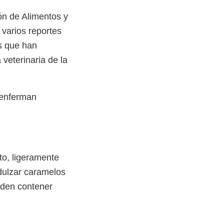
ón de Alimentos y
 varios reportes
s que han
 veterinaria de la
 enferman
uto, ligeramente
dulzar caramelos
eden contener