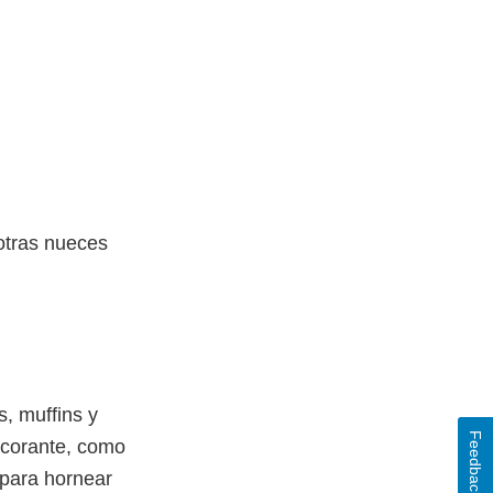
otras nueces
s, muffins y
Feedback
lcorante, como
 para hornear