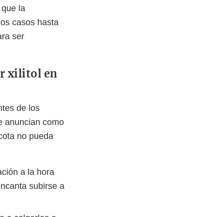
 que la
nos casos hasta
ara ser
 xilitol en
ntes de los
 se anuncian como
scota no pueda
ción a la hora
encanta subirse a