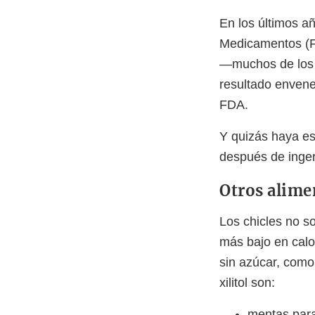
En los últimos añ
Medicamentos (FD
—muchos de los 
resultado envenen
FDA.
Y quizás haya es
después de ingeri
Otros alime
Los chicles no so
más bajo en calo
sin azúcar, como
xilitol son:
mentas para