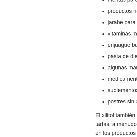
productos 
jarabe para 
vitaminas ma
enjuague b
pasta de di
algunas man
medicamento
suplementos
postres sin
El xilitol tambié
tartas, a menudo
en los productos 