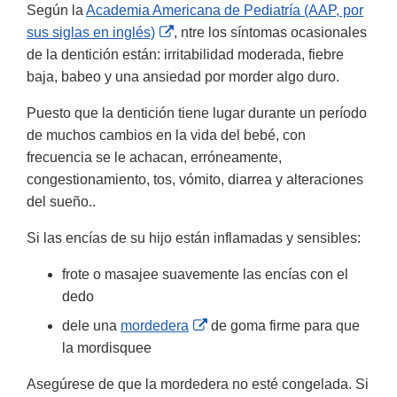
Según la
Academia Americana de Pediatría (AAP, por
External
sus siglas en inglés)
, ntre los síntomas ocasionales
Link
de la dentición están: irritabilidad moderada, fiebre
Disclaimer
baja, babeo y una ansiedad por morder algo duro.
Puesto que la dentición tiene lugar durante un período
de muchos cambios en la vida del bebé, con
frecuencia se le achacan, erróneamente,
congestionamiento, tos, vómito, diarrea y alteraciones
del sueño..
Si las encías de su hijo están inflamadas y sensibles:
frote o masajee suavemente las encías con el
dedo
External
dele una
mordedera
de goma firme para que
Link
la mordisquee
Disclaimer
Asegúrese de que la mordedera no esté congelada. Si