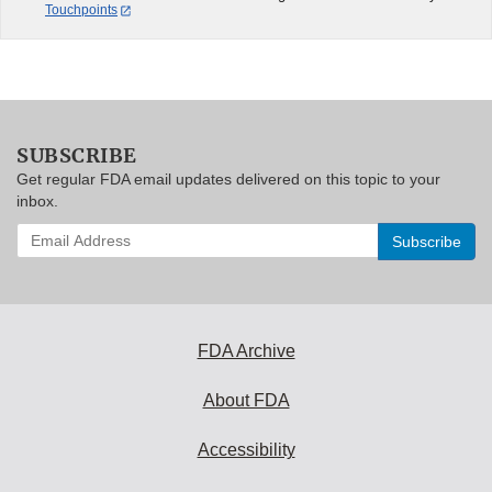
Touchpoints
SUBSCRIBE
Get regular FDA email updates delivered on this topic to your
inbox.
Enter
your
email
address
to
subscribe:
FDA Archive
About FDA
Accessibility