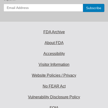
Enter
your
email
address
to
subscribe:
FDA Archive
About FDA
Accessibility
Visitor Information
Website Policies / Privacy
No FEAR Act
Vulnerability Disclosure Policy
FOIA