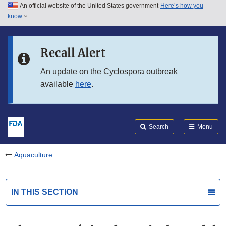
An official website of the United States government
Here’s how you
Skip to main content
know
Search
Submit
FDA
Skip to FDA Search
Recall Alert
Skip to in this section menu
An update on the Cyclospora outbreak
available
here
.
Skip to footer links
Search
Menu
Aquaculture
IN THIS SECTION