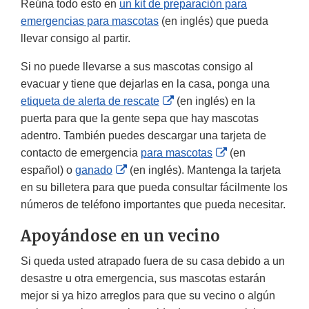
Reúna todo esto en
un kit de preparación para
emergencias para mascotas
(en inglés) que pueda
llevar consigo al partir.
Si no puede llevarse a sus mascotas consigo al
evacuar y tiene que dejarlas en la casa, ponga una
External
etiqueta de alerta de rescate
(en inglés) en la
Link
puerta para que la gente sepa que hay mascotas
Disclaimer
adentro. También puedes descargar una tarjeta de
External
contacto de emergencia
para mascotas
(en
External
Link
español) o
ganado
(en inglés). Mantenga la tarjeta
Link
Disclaimer
en su billetera para que pueda consultar fácilmente los
Disclaimer
números de teléfono importantes que pueda necesitar.
Apoyándose en un vecino
Si queda usted atrapado fuera de su casa debido a un
desastre u otra emergencia, sus mascotas estarán
mejor si ya hizo arreglos para que su vecino o algún