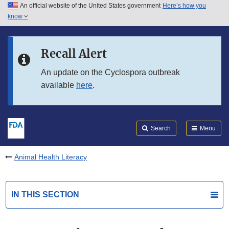
An official website of the United States government
Here’s how you
Skip to main content
know
Search
Submit
FDA
Skip to FDA Search
Recall Alert
Skip to in this section menu
An update on the Cyclospora outbreak
available
here
.
Skip to footer links
Search
Menu
Animal Health Literacy
IN THIS SECTION