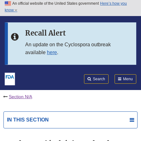
An official website of the United States government
Here’s how you
Skip to main content
know
Search
Submit
FDA
Skip to FDA Search
Recall Alert
Skip to in this section menu
An update on the Cyclospora outbreak
available
here
.
Skip to footer links
Search
Menu
Section N/A
IN THIS SECTION