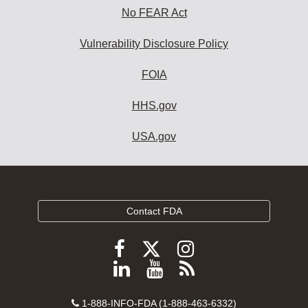
No FEAR Act
Vulnerability Disclosure Policy
FOIA
HHS.gov
USA.gov
Contact FDA
Follow
Follow
Follow
FDA
FDA
FDA
Follow
View
Subscribe
on
on
on
FDA
FDA
to
X
Facebook
Instagram
Contact
on
videos
FDA
1-888-INFO-FDA (1-888-463-6332)