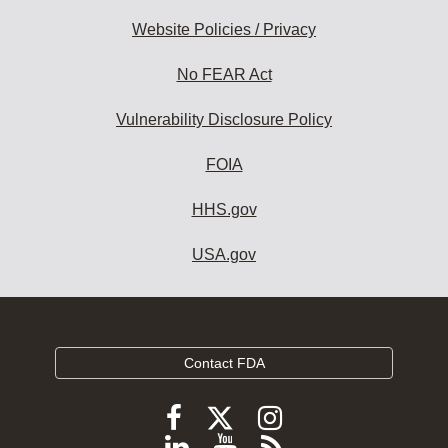
Website Policies / Privacy
No FEAR Act
Vulnerability Disclosure Policy
FOIA
HHS.gov
USA.gov
Contact FDA
Follow
Follow
Follow
FDA
FDA
FDA
Follow
View
Subscribe