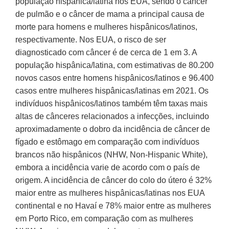
população hispânica/latina nos EUA, sendo o câncer
de pulmão e o câncer de mama a principal causa de
morte para homens e mulheres hispânicos/latinos,
respectivamente. Nos EUA, o risco de ser
diagnosticado com câncer é de cerca de 1 em 3. A
população hispânica/latina, com estimativas de 80.200
novos casos entre homens hispânicos/latinos e 96.400
casos entre mulheres hispânicas/latinas em 2021. Os
indivíduos hispânicos/latinos também têm taxas mais
altas de cânceres relacionados a infecções, incluindo
aproximadamente o dobro da incidência de câncer de
fígado e estômago em comparação com indivíduos
brancos não hispânicos (NHW, Non-Hispanic White),
embora a incidência varie de acordo com o país de
origem. A incidência de câncer do colo do útero é 32%
maior entre as mulheres hispânicas/latinas nos EUA
continental e no Havaí e 78% maior entre as mulheres
em Porto Rico, em comparação com as mulheres