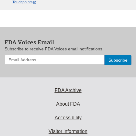
Touchpoints
FDA Voices Email
Subscribe to receive FDA Voices email notifications.
Enter
your
email
address
to
subscribe:
FDA Archive
About FDA
Accessibility
Visitor Information