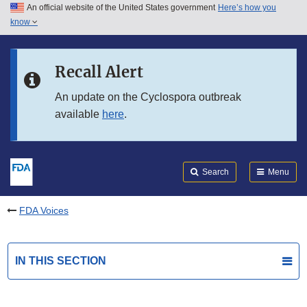
An official website of the United States government
Here’s how you
Skip to main content
know
Search
Submit
FDA
Skip to FDA Search
Recall Alert
Skip to in this section menu
An update on the Cyclospora outbreak
available
here
.
Skip to footer links
Search
Menu
FDA Voices
IN THIS SECTION