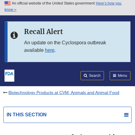
An official website of the United States government
Here’s how you
Skip to main content
know
Search
Submit
FDA
Skip to FDA Search
Recall Alert
Skip to in this section menu
An update on the Cyclospora outbreak
available
here
.
Skip to footer links
Search
Menu
Biotechnology Products at CVM: Animals and Animal Food
IN THIS SECTION