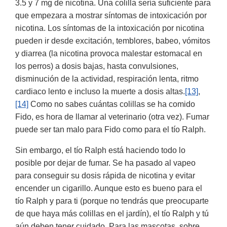
3.5 y 7 mg de nicotina. Una colilla sería suficiente para
que empezara a mostrar síntomas de intoxicación por
nicotina. Los síntomas de la intoxicación por nicotina
pueden ir desde excitación, temblores, babeo, vómitos
y diarrea (la nicotina provoca malestar estomacal en
los perros) a dosis bajas, hasta convulsiones,
disminución de la actividad, respiración lenta, ritmo
cardiaco lento e incluso la muerte a dosis altas.
[13]
,
[14]
Como no sabes cuántas colillas se ha comido
Fido, es hora de llamar al veterinario (otra vez). Fumar
puede ser tan malo para Fido como para el tío Ralph.
Sin embargo, el tío Ralph está haciendo todo lo
posible por dejar de fumar. Se ha pasado al vapeo
para conseguir su dosis rápida de nicotina y evitar
encender un cigarillo. Aunque esto es bueno para el
tío Ralph y para ti (porque no tendrás que preocuparte
de que haya más colillas en el jardín), el tío Ralph y tú
aún deben tener cuidado. Para las mascotas, sobre