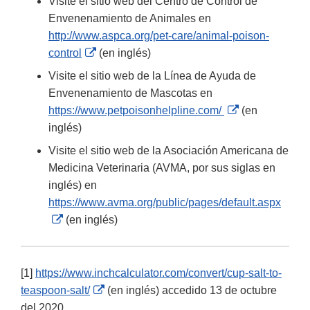
Visite el sitio web del Centro de Control de
Envenenamiento de Animales en
http://www.aspca.org/pet-care/animal-poison-
External
control
(en inglés)
Link
Visite el sitio web de la Línea de Ayuda de
Disclaimer
Envenenamiento de Mascotas en
External
https://www.petpoisonhelpline.com/
(en
Link
inglés)
Disclaimer
Visite el sitio web de la Asociación Americana de
Medicina Veterinaria (AVMA, por sus siglas en
inglés) en
https://www.avma.org/public/pages/default.aspx
External
(en inglés)
Link
Disclaimer
[1]
https://www.inchcalculator.com/convert/cup-salt-to-
External
teaspoon-salt/
(en inglés) accedido 13 de octubre
Link
del 2020