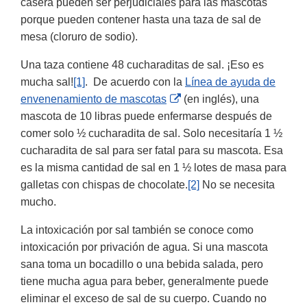
casera pueden ser perjudiciales para las mascotas
porque pueden contener hasta una taza de sal de
mesa (cloruro de sodio).
Una taza contiene 48 cucharaditas de sal. ¡Eso es
mucha sal!
[1]
. De acuerdo con la
Línea de ayuda de
External
envenenamiento de mascotas
(en inglés), una
Link
mascota de 10 libras puede enfermarse después de
Disclaimer
comer solo ½ cucharadita de sal. Solo necesitaría 1 ½
cucharadita de sal para ser fatal para su mascota. Esa
es la misma cantidad de sal en 1 ½ lotes de masa para
galletas con chispas de chocolate.
[2]
No se necesita
mucho.
La intoxicación por sal también se conoce como
intoxicación por privación de agua. Si una mascota
sana toma un bocadillo o una bebida salada, pero
tiene mucha agua para beber, generalmente puede
eliminar el exceso de sal de su cuerpo. Cuando no