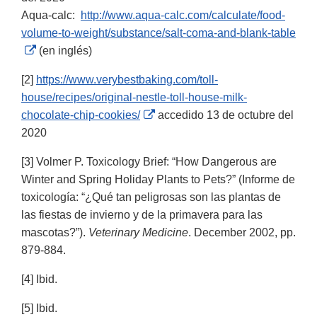
Disclaimer
Aqua-calc:
http://www.aqua-calc.com/calculate/food-
volume-to-weight/substance/salt-coma-and-blank-table
External
(en inglés)
Link
[2]
https://www.verybestbaking.com/toll-
Disclaimer
house/recipes/original-nestle-toll-house-milk-
External
chocolate-chip-cookies/
accedido 13 de octubre del
Link
2020
Disclaimer
[3] Volmer P. Toxicology Brief: “How Dangerous are
Winter and Spring Holiday Plants to Pets?” (Informe de
toxicología: “¿Qué tan peligrosas son las plantas de
las fiestas de invierno y de la primavera para las
mascotas?”).
Veterinary Medicine
. December 2002, pp.
879-884.
[4] Ibid.
[5] Ibid.