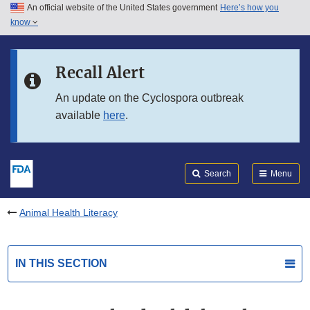
An official website of the United States government
Here’s how you
Skip to main content
know
Search
Submit
FDA
Skip to FDA Search
Recall Alert
Skip to in this section menu
An update on the Cyclospora outbreak
available
here
.
Skip to footer links
Search
Menu
Animal Health Literacy
IN THIS SECTION