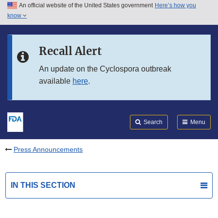
An official website of the United States government
Here’s how you
Skip to main content
know
Search
Submit
FDA
Skip to FDA Search
Recall Alert
Skip to in this section menu
An update on the Cyclospora outbreak
available
here
.
Skip to footer links
Search
Menu
Press Announcements
IN THIS SECTION