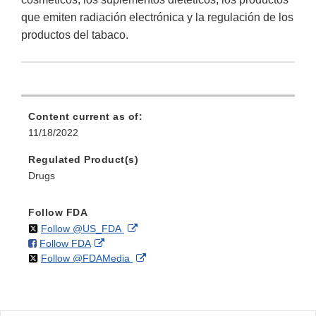
que emiten radiación electrónica y la regulación de los
productos del tabaco.
Content current as of:
11/18/2022
Regulated Product(s)
Drugs
Follow FDA
on
External
Follow @US_FDA
on
External
Follow FDA
X
Link
on
External
Follow @FDAMedia
Facebook
Link
Disclaimer
X
Link
Disclaimer
Disclaimer