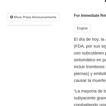
For Immediate Re
More Press Announcements
English
El día de hoy, l
(FDA, por sus si
uso subcutáneo p
sintomático en p
incluir trombosi
piernas) y embo
causar la muerte
“La mayoría de 
subyacente grave
combatiendo una