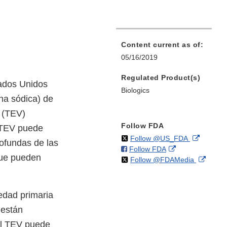
Content current as of:
05/16/2019
Regulated Product(s)
tados Unidos
Biologics
ina sódica) de
 (TEV)
Follow FDA
l TEV puede
on
External
Follow @US_FDA
ofundas de las
on
External
Follow FDA
X
Link
que pueden
on
Extern
Follow @FDAMedia
Facebook
Link
Disclaim
X
Link
Disclaimer
Discla
edad primaria
 están
el TEV puede