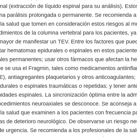
nal (extracción de líquido espinal para su análisis). Es
a parálisis prolongada o permanente. Se recomienda a
 la salud que tomen en consideración estos riesgos al 
imientos de la columna vertebral para los pacientes, y
 mayor de manifestar un TEV. Entre los factores que pu
tar hematomas epidurales o espinales en estos paciente
ales permanentes; usar otros fármacos que afectan la h
 se usa el Fragmin, tales como medicamentos antiinfla
), antiagregantes plaquetarios y otros anticoagulantes; t
durales o espinales traumáticas o repetidas; y tener an
idades espinales. La sincronización óptima entre la admi
ocedimientos neuroaxiales se desconoce. Se aconseja a
 la salud que examinen a los pacientes con frecuencia p
mas de deterioro neurológico. De observarse un riesgo ne
 de urgencia. Se recomienda a los profesionales de la s