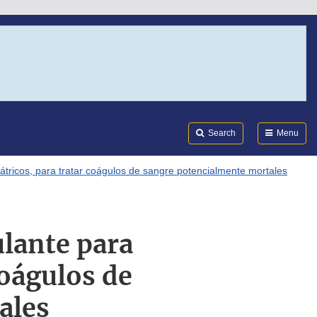
Search
Submi
FDA
Search
Menu
átricos, para tratar coágulos de sangre potencialmente mortales
ulante para
coágulos de
ales