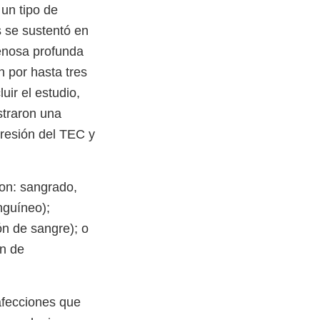
un tipo de
s se sustentó en
venosa profunda
n por hasta tres
uir el estudio,
straron una
resión del TEC y
on: sangrado,
nguíneo);
n de sangre); o
ón de
afecciones que