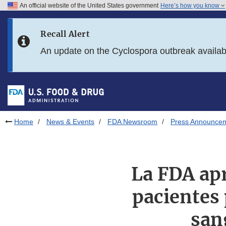
An official website of the United States government
Here’s how you know
Skip to main content
Recall Alert
Skip to FDA Search
An update on the Cyclospora outbreak availa
Skip to in this section menu
Skip to footer links
Home
News & Events
FDA Newsroom
Press Announce
La FDA apr
pacientes 
san