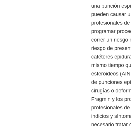
una punción espi
pueden causar un
profesionales de
programar proced
correr un riesgo
riesgo de presen
catéteres epidur
mismo tiempo que
esteroideos (AINE
de punciones epi
cirugías o deform
Fragmin y los pr
profesionales de
indicios y sínto
necesario tratar