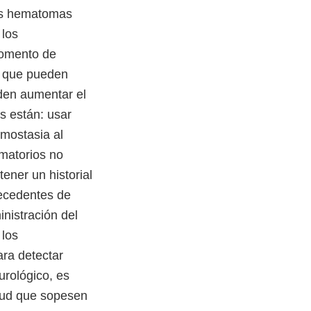
tos hematomas
 los
momento de
a que pueden
eden aumentar el
s están: usar
emostasia al
matorios no
ener un historial
tecedentes de
nistración del
 los
ara detectar
urológico, es
alud que sopesen