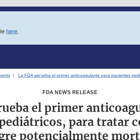
ble
here
.
ments
La FDA aprueba el primer anticoagulante para pacientes pedi
FDA NEWS RELEASE
ueba el primer anticoag
pediátricos, para tratar 
gre potencialmente mort