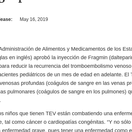
lease:
May 16, 2019
a Administración de Alimentos y Medicamentos de los Es
glas en inglés) aprobó la inyección de Fragmin (daltepar
ara reducir la recurrencia del tromboembolismo venoso
acientes pediátricos de un mes de edad en adelante. E
s venosas profundas (coágulos de sangre en las venas pr
lias pulmonares (coágulos de sangre en los pulmones) 
.
los niños que tienen TEV están combatiendo una enferm
, tal como cáncer o cardiopatías congénitas. “Y no sólo
 enfermedad grave, pues tener una enfermedad como 