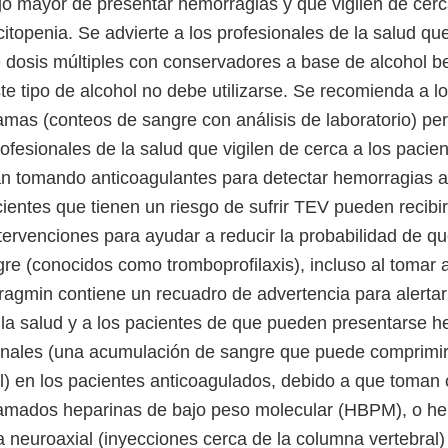
go mayor de presentar hemorragias y que vigilen de cerc
itopenia. Se advierte a los profesionales de la salud qu
 dosis múltiples con conservadores a base de alcohol be
te tipo de alcohol no debe utilizarse. Se recomienda a l
as (conteos de sangre con análisis de laboratorio) pe
ofesionales de la salud que vigilen de cerca a los pacie
n tomando anticoagulantes para detectar hemorragias al
ientes que tienen un riesgo de sufrir TEV pueden recibir
ntervenciones para ayudar a reducir la probabilidad de q
re (conocidos como tromboprofilaxis), incluso al tomar 
Fragmin contiene un recuadro de advertencia para alertar
 la salud y a los pacientes de que pueden presentarse
pinales (una acumulación de sangre que puede comprim
l) en los pacientes anticoagulados, debido a que toman 
amados heparinas de bajo peso molecular (HBPM), o hep
a neuroaxial (inyecciones cerca de la columna vertebral