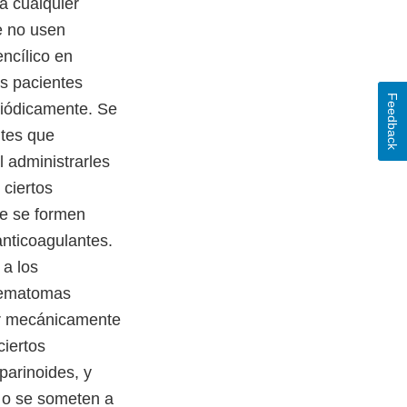
a cualquier
e no usen
ncílico en
os pacientes
Feedback
riódicamente. Se
ntes que
 administrarles
 ciertos
ue se formen
anticoagulantes.
 a los
 hematomas
ir mecánicamente
ciertos
arinoides, y
) o se someten a