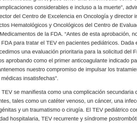
mplicaciones considerables e incluso a la muerte”, advir
ector del Centro de Excelencia en Oncología y director in
ctos Hematológicos y Oncológicos del Centro de Evalua
 Medicamentos de la FDA. “Antes de esta aprobación, no
 FDA para tratar el TEV en pacientes pediátricos. Dada
cedimos una evaluación prioritaria para la solicitud del F
os aprobando como el primer anticoagulante indicado pa
antenemos nuestro compromiso de impulsar los tratamie
médicas insatisfechas”.
el TEV se manifiesta como una complicación secundaria 
ntes, tales como un catéter venoso, un cáncer, una infec
génitas y un traumatismo o cirugía. El TEV pediátrico co
dad hospitalaria, TEV recurrente y síndrome postrombóti