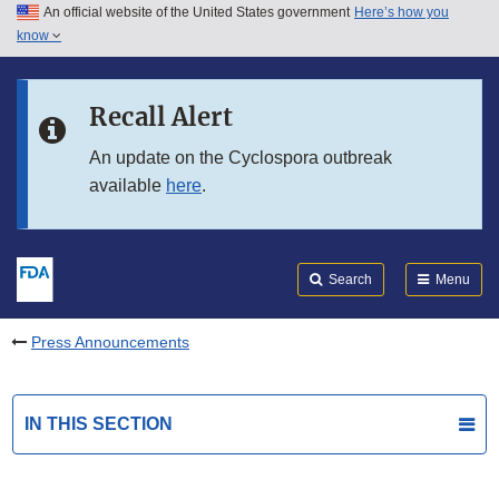
An official website of the United States government
Here’s how you
Skip to main content
know
Search
Submit
FDA
Skip to FDA Search
Recall Alert
Skip to in this section menu
An update on the Cyclospora outbreak
available
here
.
Skip to footer links
Search
Menu
Press Announcements
IN THIS SECTION