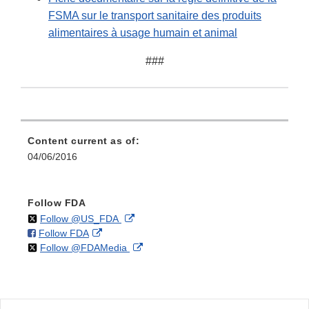
FSMA sur le transport sanitaire des produits
alimentaires à usage humain et animal
###
Content current as of:
04/06/2016
Follow FDA
on
External
Follow @US_FDA
on
External
Follow FDA
X
Link
on
External
Follow @FDAMedia
Facebook
Link
Disclaimer
X
Link
Disclaimer
Disclaimer