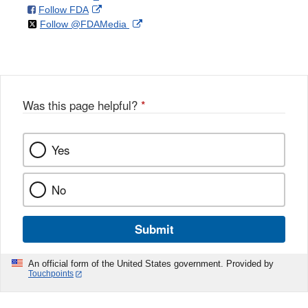
on
External
Follow FDA
X
Link
on
External
Follow @FDAMedia
Facebook
Link
Disclaimer
X
Link
Disclaimer
Disclaimer
Was this page helpful?
*
Yes
No
Submit
An official form of the United States government. Provided by
Touchpoints