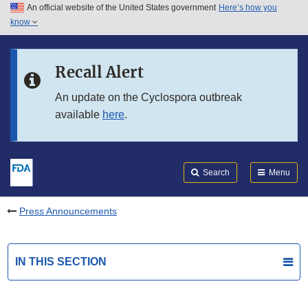
An official website of the United States government
Here’s how you
Skip to main content
know
Search
Submit
FDA
Skip to FDA Search
Recall Alert
Skip to in this section menu
An update on the Cyclospora outbreak
available
here
.
Skip to footer links
Search
Menu
Press Announcements
IN THIS SECTION