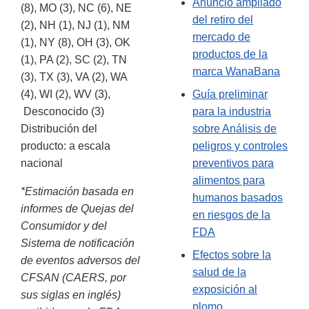
Anuncio ampliado
(8), MO (3), NC (6), NE
del retiro del
(2), NH (1), NJ (1), NM
mercado de
(1), NY (8), OH (3), OK
productos de la
(1), PA (2), SC (2), TN
marca WanaBana
(3), TX (3), VA (2), WA
(4), WI (2), WV (3),
Guía preliminar
Desconocido (3)
para la industria
Distribución del
sobre Análisis de
producto: a escala
peligros y controles
nacional
preventivos para
alimentos para
*Estimación basada en
humanos basados
informes de Quejas del
en riesgos de la
Consumidor y del
FDA
Sistema de notificación
Efectos sobre la
de eventos adversos del
salud de la
CFSAN (CAERS, por
exposición al
sus siglas en inglés)
plomo