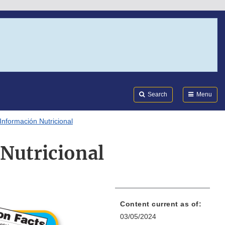
Search
Submi
FDA
Search
Menu
 Información Nutricional
 Nutricional
Content current as of:
03/05/2024