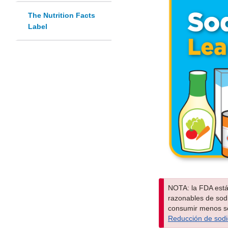
The Nutrition Facts
Label
NOTA: la FDA está 
razonables de sod
consumir menos so
Reducción de sod