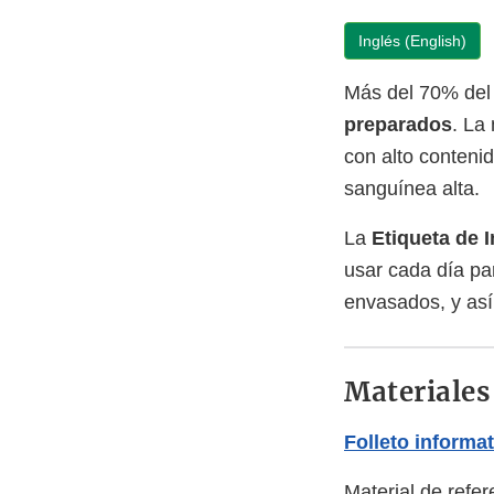
Inglés (English)
Más del 70% del 
preparados
. La
con alto conteni
sanguínea alta.
La
Etiqueta de 
usar cada día pa
envasados, y así
Materiales
Folleto informat
Material de refer