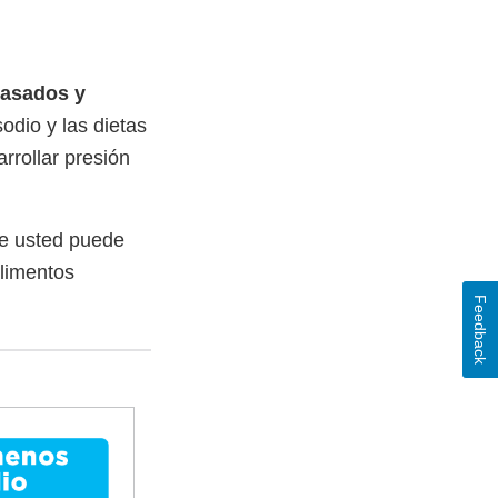
vasados y
dio y las dietas
rrollar presión
ue usted puede
alimentos
Feedback