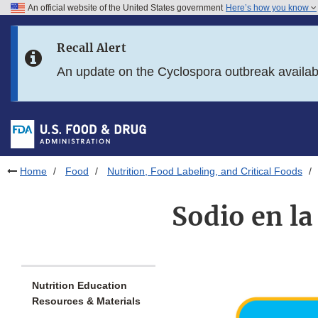
An official website of the United States government
Here’s how you know
Skip to main content
Recall Alert
Skip to FDA Search
An update on the Cyclospora outbreak availa
Skip to in this section menu
Skip to footer links
Home
Food
Nutrition, Food Labeling, and Critical Foods
Sodio en la
Nutrition Education
Resources & Materials