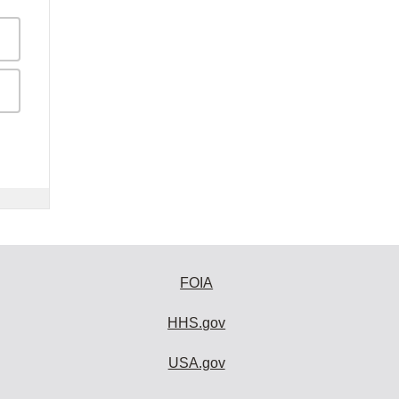
FOIA
HHS.gov
USA.gov