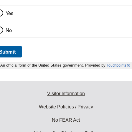
Yes
No
Submit
An official form of the United States government. Provided by
Touchpoints
Visitor Information
Website Policies / Privacy
No FEAR Act