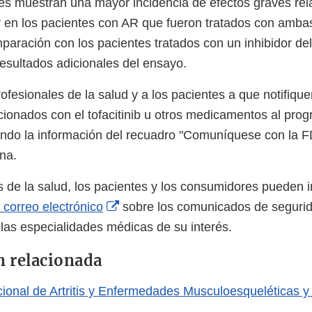
ales muestran una mayor incidencia de efectos graves re
 en los pacientes con AR que fueron tratados con amba
omparación con los pacientes tratados con un inhibidor d
esultados adicionales del ensayo.
ofesionales de la salud y a los pacientes a que notifique
cionados con el tofacitinib u otros medicamentos al p
zando la información del recuadro "Comuníquese con la 
ina.
s de la salud, los pacientes y los consumidores pueden i
External
 correo electrónico
sobre los comunicados de segurid
Link
as especialidades médicas de su interés.
Disclaimer
 relacionada
cional de Artritis y Enfermedades Musculoesqueléticas y de