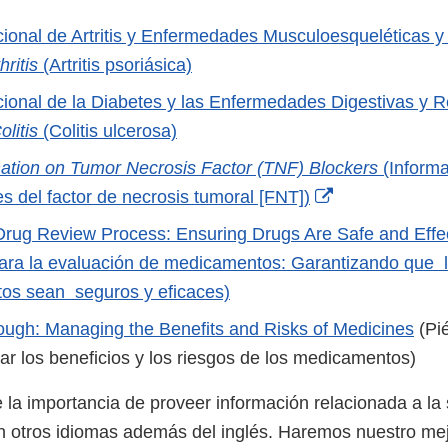
cional de Artritis y Enfermedades Musculoesqueléticas y 
hritis
(Artritis psoriásica)
acional de la Diabetes y las Enfermedades Digestivas y R
olitis
(Colitis ulcerosa)
mation on Tumor Necrosis Factor (TNF) Blockers
(Informa
External
s del factor de necrosis tumoral [FNT])
Link
rug Review Process: Ensuring Drugs Are Safe and Effec
Disclaimer
ara la evaluación de medicamentos: Garantizando que 
os sean seguros y eficaces)
rough: Managing the Benefits and Risks of Medicines
(Pié
r los beneficios y los riesgos de los medicamentos)
la importancia de proveer información relacionada a la
 otros idiomas además del inglés. Haremos nuestro mej