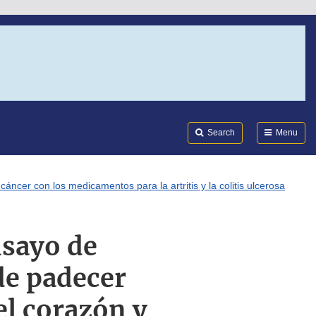
Search
Submi
FDA
Search
Menu
ncer con los medicamentos para la artritis y la colitis ulcerosa
nsayo de
de padecer
el corazón y