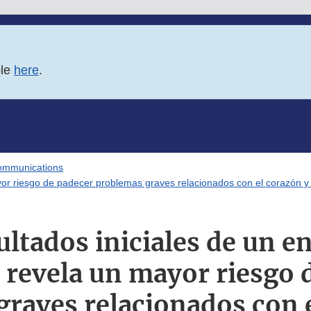
ble
here
.
ommunications
or riesgo de padecer problemas graves relacionados con el corazón y cá
ultados iniciales de un e
 revela un mayor riesgo 
raves relacionados con 