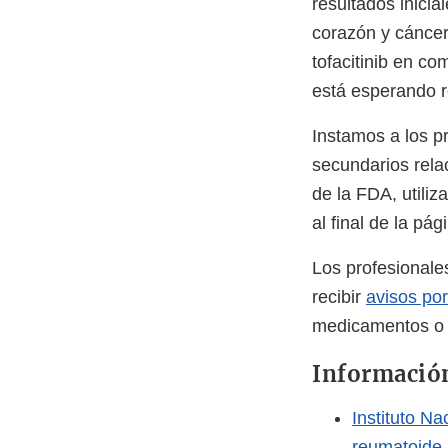
resultados inici
corazón y cáncer
tofacitinib en c
está esperando r
Instamos a los pr
secundarios rela
de la FDA, utili
al final de la pág
Los profesionale
recibir
avisos por
medicamentos o l
Información
Instituto Na
reumatoide