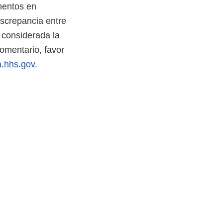
mentos en
screpancia entre
r considerada la
comentario, favor
.hhs.gov
.