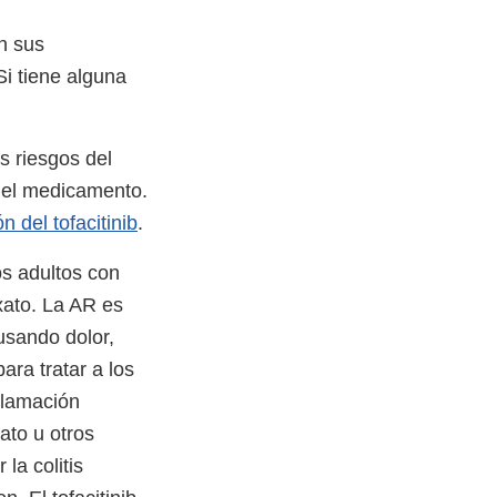
n sus
Si tiene alguna
s riesgos del
n el medicamento.
n del tofacitinib
.
os adultos con
xato. La AR es
usando dolor,
ara tratar a los
flamación
xato u otros
la colitis