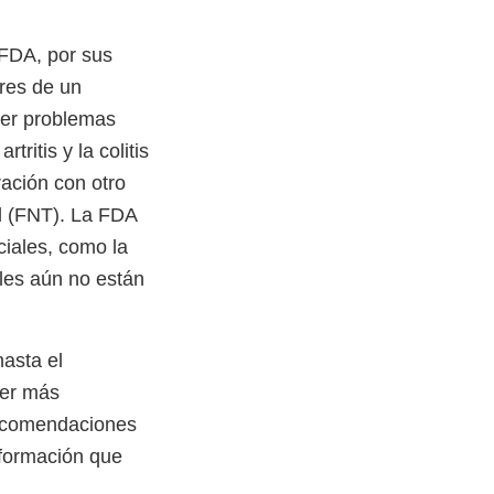
(FDA, por sus
ares de un
cer problemas
ritis y la colitis
ración con otro
al (FNT). La FDA
ciales, como la
les aún no están
asta el
ner más
recomendaciones
formación que