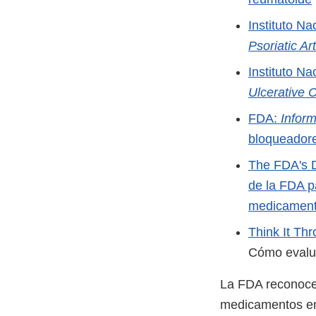
Instituto Na
Psoriatic Art
Instituto N
Ulcerative C
FDA:
Infor
bloqueadore
The FDA's D
de la FDA p
medicament
Think It Th
Cómo evalua
La FDA reconoce 
medicamentos en