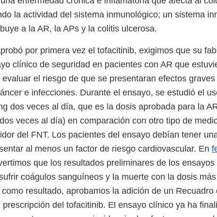
una enfermedad crónica e inflamatoria que afecta al colon
do la actividad del sistema inmunológico; un sistema i
buye a la AR, la APs y la colitis ulcerosa.
obó por primera vez el tofacitinib, exigimos que su fabr
ayo clínico de seguridad en pacientes con AR que estuv
 evaluar el riesgo de que se presentaran efectos graves
cáncer e infecciones. Durante el ensayo, se estudió el u
 mg dos veces al día, que es la dosis aprobada para la A
os veces al día) en comparación con otro tipo de medi
idor del FNT. Los pacientes del ensayo debían tener u
sentar al menos un factor de riesgo cardiovascular. En
f
vertimos que los resultados preliminares de los ensayo
sufrir coágulos sanguíneos y la muerte con la dosis más
; como resultado, aprobamos la adición de un Recuadro 
 prescripción del tofacitinib. El ensayo clínico ya ha final