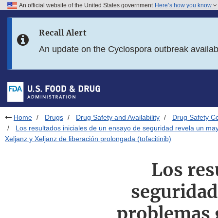
An official website of the United States government
Here’s how you know
Skip to main content
Recall Alert
Skip to FDA Search
An update on the Cyclospora outbreak availa
Skip to in this section menu
Skip to footer links
Home
Drugs
Drug Safety and Availability
Drug Safety C
Los resultados iniciales de un ensayo de seguridad revela un may
Xeljanz y Xeljanz de liberación prolongada (tofacitinib)
Los res
seguridad
problemas g