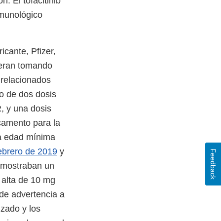
. El tofacitinib
nmunológico
icante, Pfizer,
ieran tomando
 relacionados
so de dos dosis
R, y una dosis
camento para la
na edad mínima
ebrero de 2019
y
Feedback
s mostraban un
 alta de 10 mg
de advertencia a
izado y los