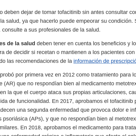
 deben dejar de tomar tofacitinib sin antes consultar co
 la salud, ya que hacerlo puede empeorar su condición. 
 consulte a sus profesionales de la salud.
es de la salud
deben tener en cuenta los beneficios y lo
hora de decidir si recetan o mantienen a los pacientes co
ndo las recomendaciones de la
información de prescripció
e aprobó por primera vez en 2012 como tratamiento para l
ide (AR) que no respondían bien al medicamento metotre
n la que el cuerpo ataca sus propias articulaciones, ca
da de funcionalidad. En 2017, aprobamos el tofacitinib p
adecen una segunda enfermedad que provoca dolor e in
ritis psoriásica (APs), y que no respondían bien al metotre
ilares. En 2018, aprobamos el medicamento para tratar 