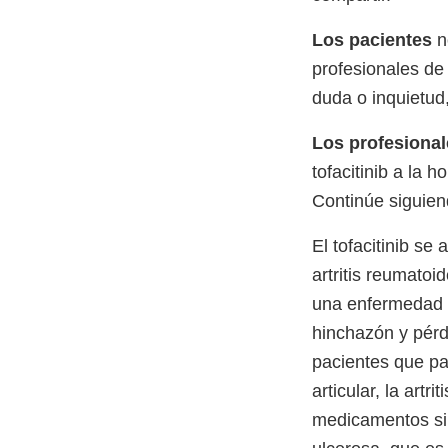
Los pacientes
no
profesionales de
duda o inquietud,
Los profesional
tofacitinib a la 
Continúe siguie
El tofacitinib s
artritis reumato
una enfermedad e
hinchazón y pérdi
pacientes que p
articular, la art
medicamentos sim